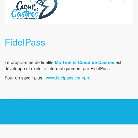
navigation
FidelPass
Le programme de fidélité
Ma Tirelire Coeur de Castres
est
développé et exploité informatiquement par FidelPass.
Pour en savoir plus :
www.fidelpass.com/pro
MENTIONS LÉGALES
CONDITIONS GÉNÉRALES
CONTACT
Powered by FidelPass